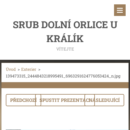
SRUB DOLNÍ ORLICE U
KRÁLÍK
VÍTEJTE
Úvod
>
Exterier
>
139473315_2444843218995491_6963291624776053424_n.jpg
PŘEDCHOZÍ
SPUSTIT PREZENTACI
NÁSLEDUJÍCÍ