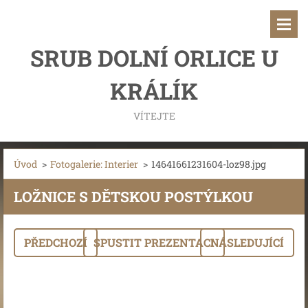
SRUB DOLNÍ ORLICE U
KRÁLÍK
VÍTEJTE
Úvod
>
Fotogalerie: Interier
>
14641661231604-loz98.jpg
LOŽNICE S DĚTSKOU POSTÝLKOU
PŘEDCHOZÍ
SPUSTIT PREZENTACI
NÁSLEDUJÍCÍ